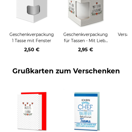
Geschenkverpackung
Geschenkverpackung
Versan
1 Tasse mit Fenster
für Tassen - Mit Liebe
geschenkt
2,50 €
2,95 €
Grußkarten zum Verschenken