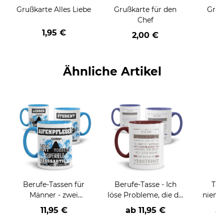
Grußkarte Alles Liebe
Grußkarte für den
Gruß
Chef
1,95 €
2,00 €
Ähnliche Artikel
Berufe-Tassen für
Berufe-Tasse - Ich
Tas
Männer - zwei
löse Probleme, die du
niema
Farbvarianten
nicht verstehst -
11,95 €
ab
11,95 €
a
verschiedene Berufe