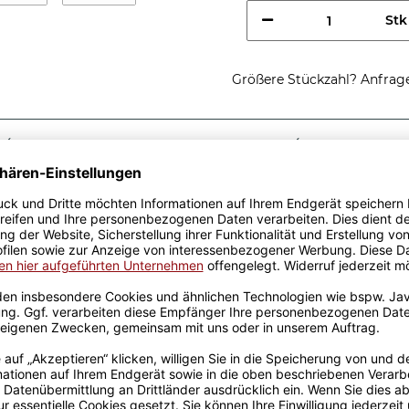
Stk
Größere Stückzahl? Anfrage 
Sicherer Kauf Auf Rechnung
Produktion in 
Passende Verpackungen
ste Lackierer
e tolle Geschenkidee.
iger Keramik und wurden
it viel Erfahrung werden sie
 Freude an unseren
rt und der Kaffee schmeckt