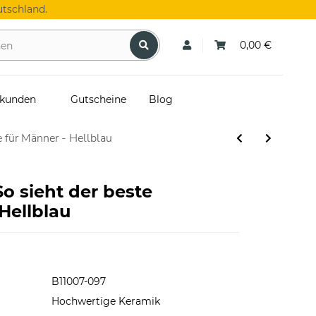
tschland.
0,00 €
skunden
Gutscheine
Blog
 für Männer - Hellblau
So sieht der beste
 Hellblau
B11007-097
Hochwertige Keramik