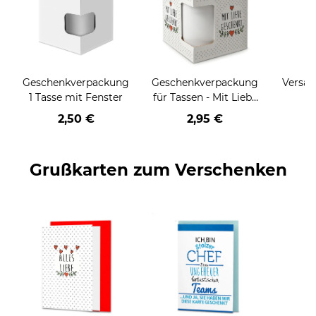
Geschenkverpackung
Geschenkverpackung
Versan
1 Tasse mit Fenster
für Tassen - Mit Liebe
geschenkt
2,50 €
2,95 €
Grußkarten zum Verschenken