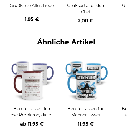
Grußkarte Alles Liebe
Grußkarte für den
Gruß
Chef
1,95 €
2,00 €
Ähnliche Artikel
Berufe-Tasse - Ich
Berufe-Tassen für
Beru
löse Probleme, die du
Männer - zwei
sie
nicht verstehst -
Farbvarianten
BE
ab
11,95 €
11,95 €
verschiedene Berufe
versch