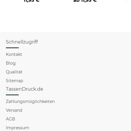
11,95 €
ab
11,95 €
a
verschiedene Berufe
Schnellzugriff
Kontakt
Blog
Qualität
Sitemap
TassenDruck.de
Zahlungsmöglichkeiten
Versand
AGB
Impressum