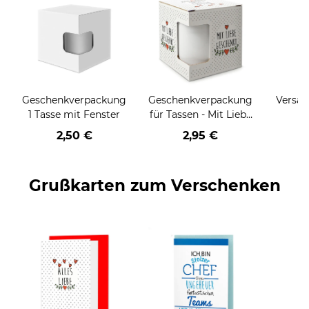
Geschenkverpackung
Geschenkverpackung
Versan
1 Tasse mit Fenster
für Tassen - Mit Liebe
geschenkt
2,50 €
2,95 €
Grußkarten zum Verschenken