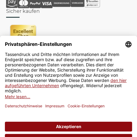
Sicher kaufen
Newsletter
Jetzt anmelden
* Alle Preise inkl. gesetzlicher USt., zzgl.
Versand