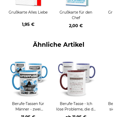
Grußkarte Alles Liebe
Grußkarte für den
Gruß
Chef
1,95 €
2,00 €
Ähnliche Artikel
Berufe-Tassen für
Berufe-Tasse - Ich
Beru
Männer - zwei
löse Probleme, die du
sieh
Farbvarianten
nicht verstehst -
coole