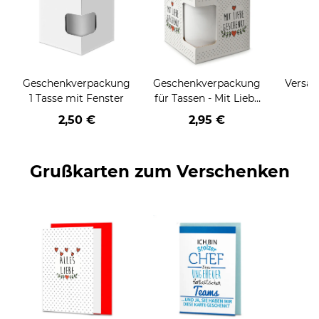
Geschenkverpackung
Geschenkverpackung
Versan
1 Tasse mit Fenster
für Tassen - Mit Liebe
geschenkt
2,50 €
2,95 €
Grußkarten zum Verschenken