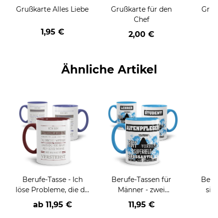
Grußkarte Alles Liebe
Grußkarte für den
Gruß
Chef
1,95 €
2,00 €
Ähnliche Artikel
Berufe-Tasse - Ich
Berufe-Tassen für
Beru
löse Probleme, die du
Männer - zwei
sie
nicht verstehst -
Farbvarianten
BE
ab
11,95 €
11,95 €
verschiedene Berufe
versch