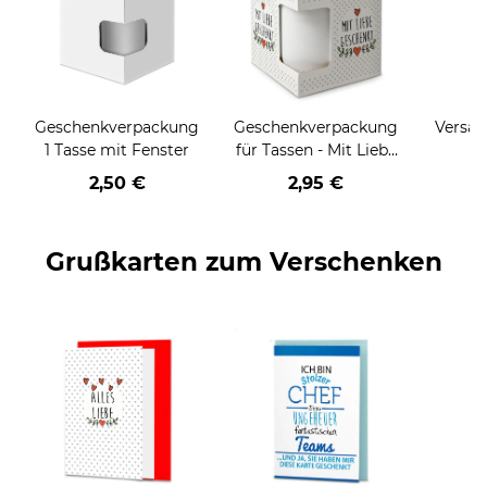
Geschenkverpackung
Geschenkverpackung
Versan
1 Tasse mit Fenster
für Tassen - Mit Liebe
geschenkt
2,50 €
2,95 €
Grußkarten zum Verschenken