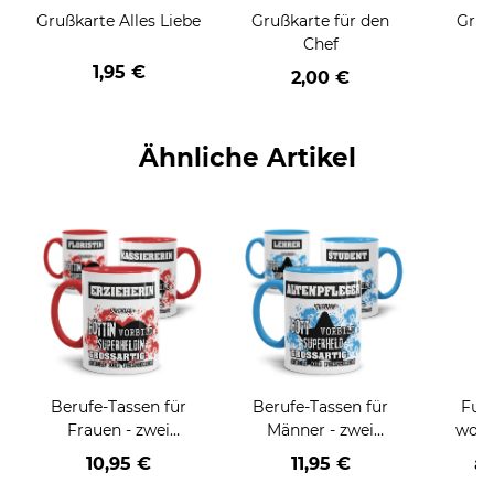
Grußkarte Alles Liebe
Grußkarte für den
Gruß
Chef
1,95 €
2,00 €
Ähnliche Artikel
Berufe-Tassen für
Berufe-Tassen für
Fußm
Frauen - zwei
Männer - zwei
wohn
Farbvarianten
Farbvarianten
ve
10,95 €
11,95 €
a
Hu