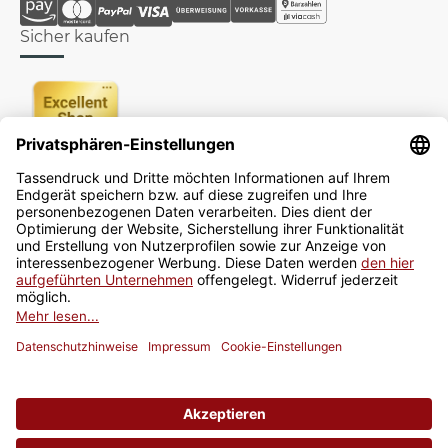
Sicher kaufen
Newsletter
Jetzt anmelden
* Alle Preise inkl. gesetzlicher USt., zzgl.
Versand