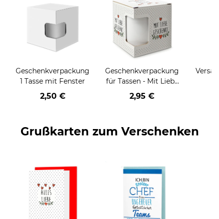
Geschenkverpackung
Geschenkverpackung
Versan
1 Tasse mit Fenster
für Tassen - Mit Liebe
geschenkt
2,50 €
2,95 €
Grußkarten zum Verschenken