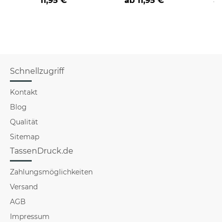
11,95 €
ab
11,95 €
a
verschiedene Berufe
Schnellzugriff
Kontakt
Blog
Qualität
Sitemap
TassenDruck.de
Zahlungsmöglichkeiten
Versand
AGB
Impressum