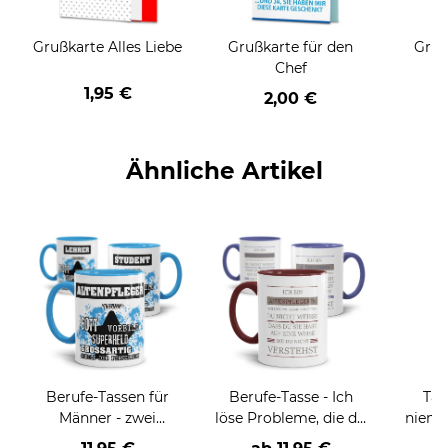
Grußkarte Alles Liebe
Grußkarte für den
Gruß
Chef
1,95 €
2,00 €
Ähnliche Artikel
Berufe-Tassen für
Berufe-Tasse - Ich
Tas
Männer - zwei
löse Probleme, die du
niema
Farbvarianten
nicht verstehst -