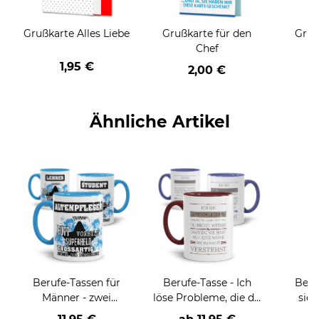
Grußkarte Alles Liebe
Grußkarte für den
Gruß
Chef
1,95 €
2,00 €
Ähnliche Artikel
Berufe-Tassen für
Berufe-Tasse - Ich
Beru
Männer - zwei
löse Probleme, die du
sieh
Farbvarianten
nicht verstehst -
coole