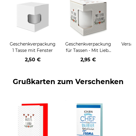
Geschenkverpackung
Geschenkverpackung
Versan
1 Tasse mit Fenster
für Tassen - Mit Liebe
geschenkt
2,50 €
2,95 €
Grußkarten zum Verschenken