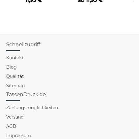
11,95 €
ab
11,95 €
a
verschiedene Berufe
Schnellzugriff
Kontakt
Blog
Qualität
Sitemap
TassenDruck.de
Zahlungsmöglichkeiten
Versand
AGB
Impressum