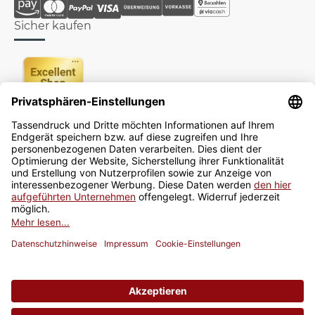
Sicher kaufen
Newsletter
Jetzt anmelden
* Alle Preise inkl. gesetzlicher USt., zzgl.
Versand