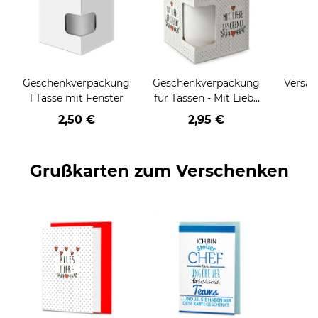
Geschenkverpackung
Geschenkverpackung
Versan
1 Tasse mit Fenster
für Tassen - Mit Liebe
geschenkt
2,50 €
2,95 €
Grußkarten zum Verschenken