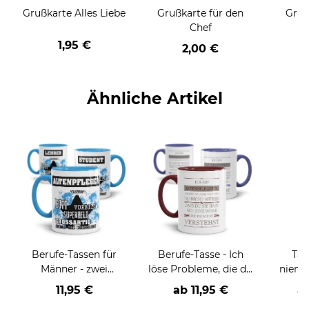
Grußkarte Alles Liebe
Grußkarte für den
Gruß
Chef
1,95 €
2,00 €
Ähnliche Artikel
Berufe-Tassen für
Berufe-Tasse - Ich
Tas
Männer - zwei
löse Probleme, die du
niema
Farbvarianten
nicht verstehst -
11,95 €
ab
11,95 €
a
verschiedene Berufe