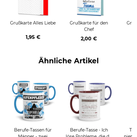
Grußkarte Alles Liebe
Grußkarte für den
Gruß
Chef
1,95 €
2,00 €
Ähnliche Artikel
Berufe-Tassen für
Berufe-Tasse - Ich
Tas
Männer - zwei
löse Probleme, die du
niema