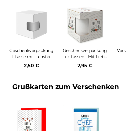
Geschenkverpackung
Geschenkverpackung
Versan
1 Tasse mit Fenster
für Tassen - Mit Liebe
geschenkt
2,50 €
2,95 €
Grußkarten zum Verschenken