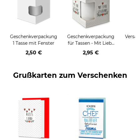
Geschenkverpackung
Geschenkverpackung
Versan
1 Tasse mit Fenster
für Tassen - Mit Liebe
geschenkt
2,50 €
2,95 €
Grußkarten zum Verschenken