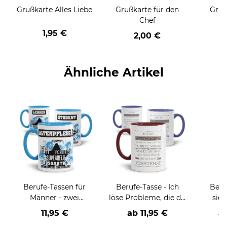
Grußkarte Alles Liebe
Grußkarte für den
Gruß
Chef
1,95 €
2,00 €
Ähnliche Artikel
Berufe-Tassen für
Berufe-Tasse - Ich
Beru
Männer - zwei
löse Probleme, die du
sieh
Farbvarianten
nicht verstehst -
coole
11,95 €
ab
11,95 €
a
verschiedene Berufe