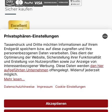
Sicher kaufen
Newsletter
Jetzt anmelden
* Alle Preise inkl. gesetzlicher USt., zzgl.
Versand