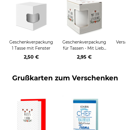
Geschenkverpackung
Geschenkverpackung
Versan
1 Tasse mit Fenster
für Tassen - Mit Liebe
geschenkt
2,50 €
2,95 €
Grußkarten zum Verschenken