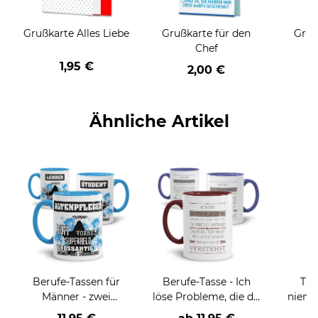
Grußkarte Alles Liebe
Grußkarte für den
Gruß
Chef
1,95 €
2,00 €
Ähnliche Artikel
Berufe-Tassen für
Berufe-Tasse - Ich
Tas
Männer - zwei
löse Probleme, die du
niema
Farbvarianten
nicht verstehst -