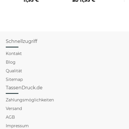
11,95 €
ab
11,95 €
a
verschiedene Berufe
Schnellzugriff
Kontakt
Blog
Qualität
Sitemap
TassenDruck.de
Zahlungsmöglichkeiten
Versand
AGB
Impressum