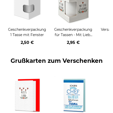
Geschenkverpackung
Geschenkverpackung
Versan
1 Tasse mit Fenster
für Tassen - Mit Liebe
geschenkt
2,50 €
2,95 €
Grußkarten zum Verschenken