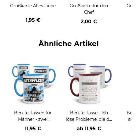
Grußkarte Alles Liebe
Grußkarte für den
Gruß
Chef
1,95 €
2,00 €
Ähnliche Artikel
Berufe-Tassen für
Berufe-Tasse - Ich
Beru
Männer - zwei
löse Probleme, die du
sieh
Farbvarianten
nicht verstehst -
coole
11,95 €
ab
11,95 €
a
verschiedene Berufe