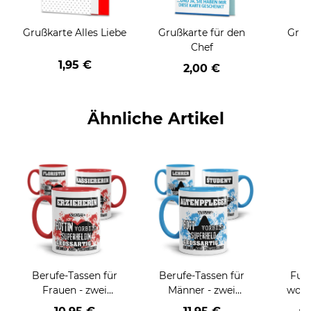
Grußkarte Alles Liebe
Grußkarte für den
Gruß
Chef
1,95 €
2,00 €
Ähnliche Artikel
Berufe-Tassen für
Berufe-Tassen für
Fußm
Frauen - zwei
Männer - zwei
wohn
Farbvarianten
Farbvarianten
ve