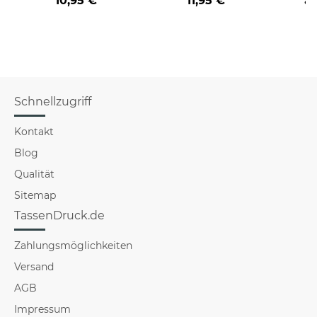
10,95 €
11,95 €
a
Hu
Schnellzugriff
Kontakt
Blog
Qualität
Sitemap
TassenDruck.de
Zahlungsmöglichkeiten
Versand
AGB
Impressum