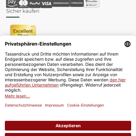
Sicher kaufen
Newsletter
Jetzt anmelden
* Alle Preise inkl. gesetzlicher USt., zzgl.
Versand