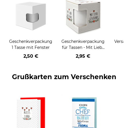
Geschenkverpackung
Geschenkverpackung
Versan
1 Tasse mit Fenster
für Tassen - Mit Liebe
geschenkt
2,50 €
2,95 €
Grußkarten zum Verschenken