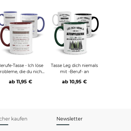
erufe-Tasse - Ich löse
Tasse Leg dich niemals
robleme, die du nicht
mit -Beruf- an
verstehst -
ab
11,95 €
ab
10,95 €
verschiedene Berufe
icher kaufen
Newsletter