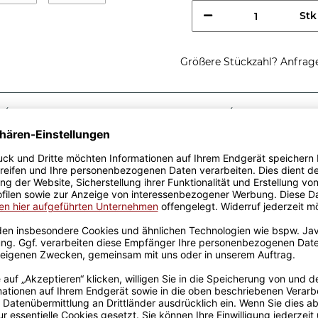
Stk
Größere Stückzahl? Anfrage 
Sicherer Kauf Auf Rechnung
Produktion in 
Passende Verpackungen
ste
 eine tolle Geschenkidee.
iger Keramik und wurden
it viel Erfahrung werden sie
 Freude an unseren
rt und der Kaffee schmeckt