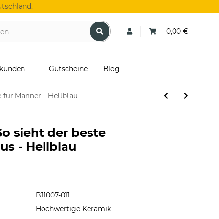
tschland.
0,00 €
skunden
Gutscheine
Blog
 für Männer - Hellblau
So sieht der beste
us - Hellblau
B11007-011
Hochwertige Keramik