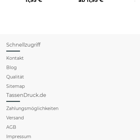
11,95 €
ab
11,95 €
a
verschiedene Berufe
Schnellzugriff
Kontakt
Blog
Qualität
Sitemap
TassenDruck.de
Zahlungsmöglichkeiten
Versand
AGB
Impressum