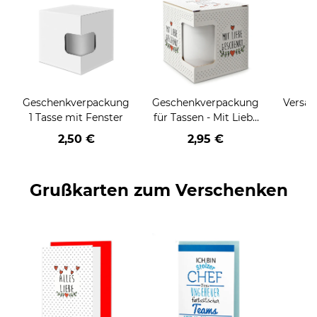
Geschenkverpackung
Geschenkverpackung
Versan
1 Tasse mit Fenster
für Tassen - Mit Liebe
geschenkt
2,50 €
2,95 €
Grußkarten zum Verschenken