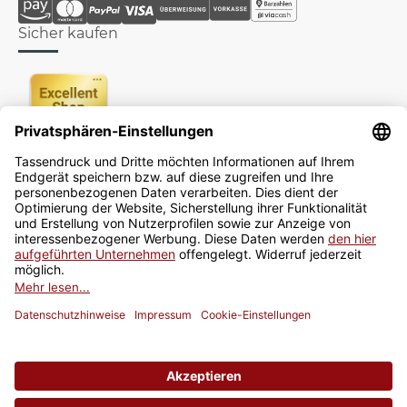
Sicher kaufen
Newsletter
Jetzt anmelden
* Alle Preise inkl. gesetzlicher USt., zzgl.
Versand