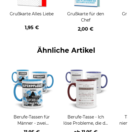
Grußkarte Alles Liebe
Grußkarte für den
Gruß
Chef
1,95 €
2,00 €
Ähnliche Artikel
Berufe-Tassen für
Berufe-Tasse - Ich
Tas
Männer - zwei
löse Probleme, die du
niema
Farbvarianten
nicht verstehst -