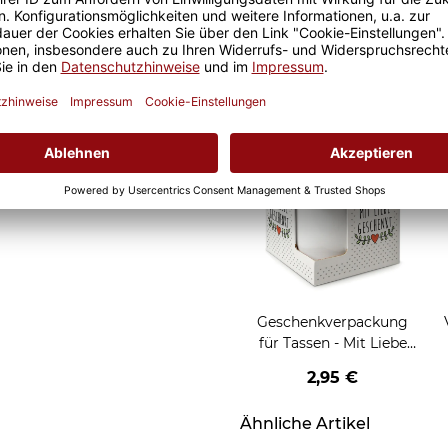
Geschenkverpackung
 das Motiv auch viele
für Tassen - Frohe
Weihnachten - HO HO
W
ht. Wir bedrucken unsere
2,95 €
HO - rot
rucktechnologie und
Grußkarten zum Versch
Geschenkverpackung
für Tassen - Mit Liebe
geschenkt
2,95 €
Ähnliche Artikel