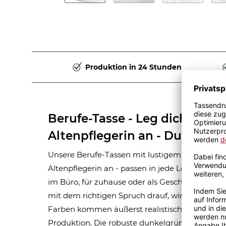
Produktion in 24 Stunden
Berufe-Tasse - Leg dich niema
Altenpflegerin an - Dunkelgr
Unsere Berufe-Tassen mit lustigem Spruch - Le
Altenpflegerin an - passen in jede Lebenslage u
im Büro, für zuhause oder als Geschenk für die
mit dem richtigen Spruch drauf, wird sie zum n
Farben kommen äußerst realistisch, lebhaft und
Produktion. Die robuste dunkelgrüne Keramikta