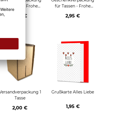
Geschenkverpackung
Geschenkverpackung
für Tassen - Frohe
für Tassen - Frohe
eihnachten - HO HO
Weihnachten - Rentier
2,95 €
2,95 €
HO - schwarz
enken
Versandverpackung 1
Grußkarte Alles Liebe
Tasse
1,95 €
2,00 €