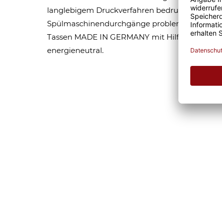
langlebigem Druckverfahren bedruckt, wodurch
Spülmaschinendurchgänge problemlos überste
Tassen MADE IN GERMANY mit Hilfe neuster D
energieneutral.