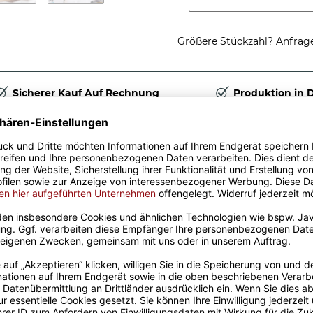
Größere Stückzahl? Anfrage 
Sicherer Kauf Auf Rechnung
Produktion in 
Passende Verpackungen
ls mit einer
ün
g dich niemals mit einer
nd zu jeder Situation. Ob
 Liebsten oder den Kollegen;
euen Lieblingsstück. Alle
 brillant glänzend aus der
sse wird dabei mittels