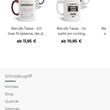
Berufe-Tasse - Ich
Berufe Tasse - So
Beru
löse Probleme, die du
sieht ein richtig
sie
nicht verstehst -
cooler -BERUF- aus
BE
ab
11,95 €
ab
10,95 €
verschiedene Berufe
versch
f
Schnellzugriff
Kontakt
Blog
Qualität
Sitemap