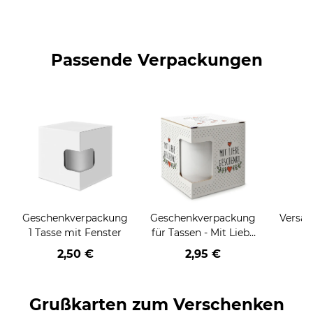
Passende Verpackungen
Geschenkverpackung
Geschenkverpackung
Versan
1 Tasse mit Fenster
für Tassen - Mit Liebe
geschenkt
2,50 €
2,95 €
Grußkarten zum Verschenken