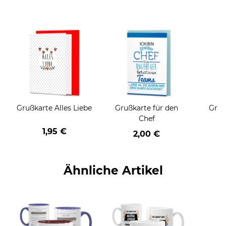
Grußkarte Alles Liebe
Grußkarte für den
Gruß
Chef
1,95 €
2,00 €
Ähnliche Artikel