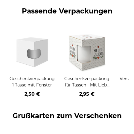
Passende Verpackungen
Geschenkverpackung
Geschenkverpackung
Versan
1 Tasse mit Fenster
für Tassen - Mit Liebe
geschenkt
2,50 €
2,95 €
Grußkarten zum Verschenken