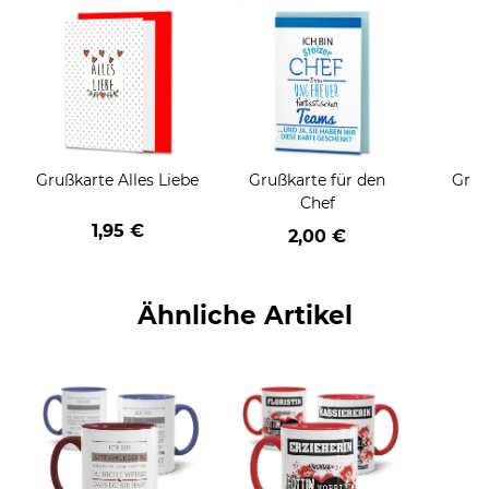
Grußkarte Alles Liebe
Grußkarte für den
Gruß
Chef
1,95 €
2,00 €
Ähnliche Artikel