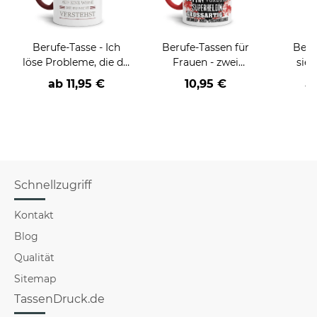
Berufe-Tasse - Ich
Berufe-Tassen für
Beru
löse Probleme, die du
Frauen - zwei
sieh
nicht verstehst -
Farbvarianten
coole
ab
11,95 €
10,95 €
a
verschiedene Berufe
Schnellzugriff
Kontakt
Blog
Qualität
Sitemap
TassenDruck.de