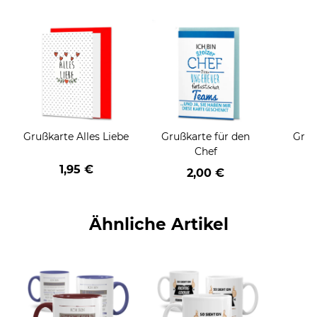
Grußkarte Alles Liebe
Grußkarte für den
Gruß
Chef
1,95 €
2,00 €
Ähnliche Artikel