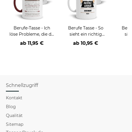
Berufe-Tasse - Ich
Berufe Tasse - So
Beru
löse Probleme, die du
sieht ein richtig
sie
nicht verstehst -
cooler -BERUF- aus
BE
ab
11,95 €
ab
10,95 €
verschiedene Berufe
versch
f
Schnellzugriff
Kontakt
Blog
Qualität
Sitemap