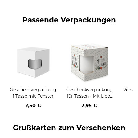
Passende Verpackungen
Geschenkverpackung
Geschenkverpackung
Versan
1 Tasse mit Fenster
für Tassen - Mit Liebe
geschenkt
2,50 €
2,95 €
Grußkarten zum Verschenken