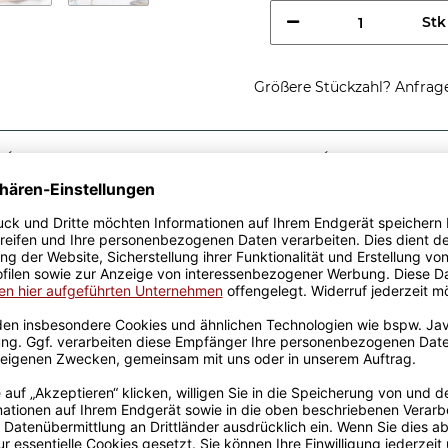
Stk
Größere Stückzahl? Anfrage 
Sicherer Kauf Auf Rechnung
Produktion in 
Passende Verpackungen
es Truckers -
eschenkidee, egal zu
sen aus hochwertiger
fik-Team designt. Mit viel
genen Produktion bedruckt.
rowellen geeignet. Somit