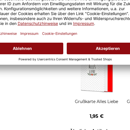
d Motivtassen garantiert
Geschenkverpackung 1
h, schmeckt gleich nochmal
Tasse mit Fenster
2,50 €
Grußkarten zum Versch
Grußkarte Alles Liebe
G
1,95 €