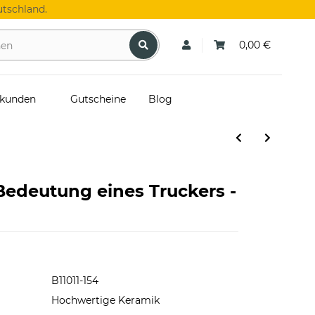
tschland.
0,00 €
skunden
Gutscheine
Blog
Bedeutung eines Truckers -
B11011-154
Hochwertige Keramik