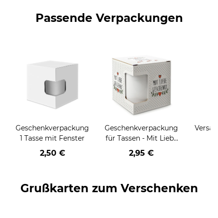
Passende Verpackungen
Geschenkverpackung
Geschenkverpackung
Versan
1 Tasse mit Fenster
für Tassen - Mit Liebe
geschenkt
2,50 €
2,95 €
Grußkarten zum Verschenken