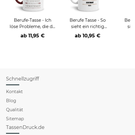
Berufe-Tasse - Ich
Berufe Tasse - So
Beru
löse Probleme, die du
sieht ein richtig
sie
nicht verstehst -
cooler -BERUF- aus
BE
ab
11,95 €
ab
10,95 €
verschiedene Berufe
versch
f
Schnellzugriff
Kontakt
Blog
Qualität
Sitemap
TassenDruck.de