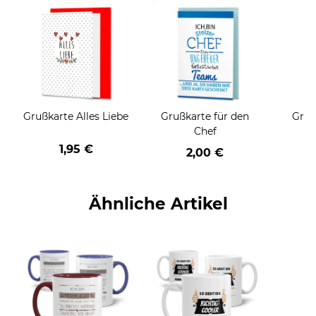
Grußkarte Alles Liebe
Grußkarte für den
Gruß
Chef
1,95 €
2,00 €
Ähnliche Artikel