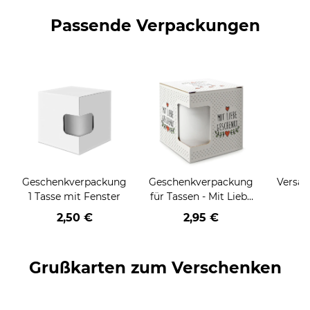
Passende Verpackungen
Geschenkverpackung
Geschenkverpackung
Versan
1 Tasse mit Fenster
für Tassen - Mit Liebe
geschenkt
2,50 €
2,95 €
Grußkarten zum Verschenken