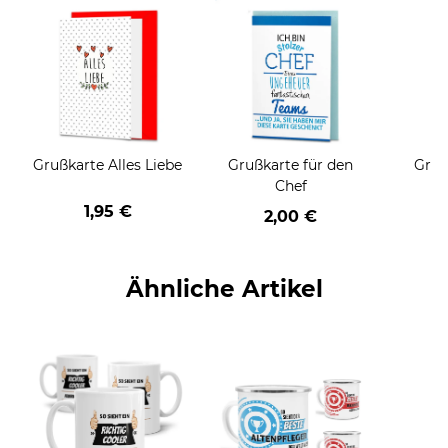
Grußkarte Alles Liebe
Grußkarte für den
Gruß
Chef
1,95 €
2,00 €
Ähnliche Artikel