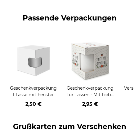
Passende Verpackungen
Geschenkverpackung
Geschenkverpackung
Versan
1 Tasse mit Fenster
für Tassen - Mit Liebe
geschenkt
2,50 €
2,95 €
Grußkarten zum Verschenken