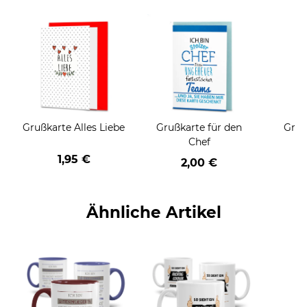
Grußkarte Alles Liebe
Grußkarte für den
Gruß
Chef
1,95 €
2,00 €
Ähnliche Artikel