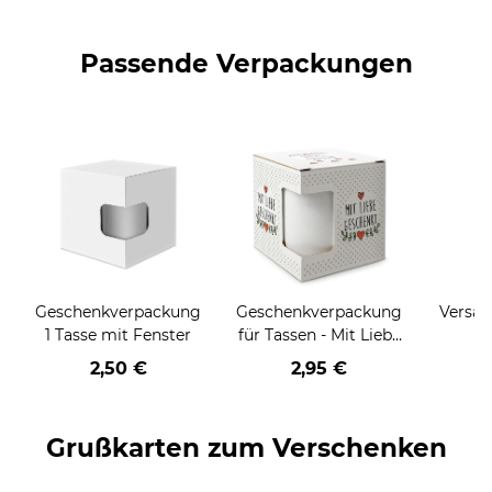
Passende Verpackungen
Geschenkverpackung
Geschenkverpackung
Versan
1 Tasse mit Fenster
für Tassen - Mit Liebe
geschenkt
2,50 €
2,95 €
Grußkarten zum Verschenken