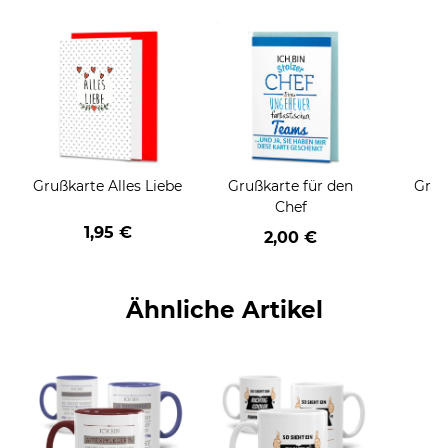
Grußkarte Alles Liebe
Grußkarte für den
Gruß
Chef
1,95 €
2,00 €
Ähnliche Artikel