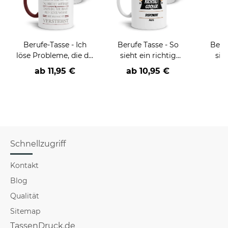
Berufe-Tasse - Ich
Berufe Tasse - So
Beru
löse Probleme, die du
sieht ein richtig
sie
nicht verstehst -
cooler -BERUF- aus
BE
ab
11,95 €
ab
10,95 €
verschiedene Berufe
versch
f
Schnellzugriff
Kontakt
Blog
Qualität
Sitemap
TassenDruck.de