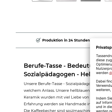
Produktion in 24 Stunden
Berufe-Tasse - Bedeutung ei
Sozialpädagogen - Hellblau
Unsere Berufe-Tasse - Sozialpädagoge - ist eine
welchem Anlass. Unsere hellblauen Berufe-Tas
Keramik wurden mit viel Liebe von unserem Gra
Erfahrung werden sie Handmade in unserer ei
Die Kaffeebecher sind spülmaschinen- und mik