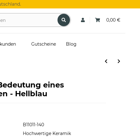
tschland.
0,00 €
skunden
Gutscheine
Blog
 Bedeutung eines
n - Hellblau
B11011-140
Hochwertige Keramik