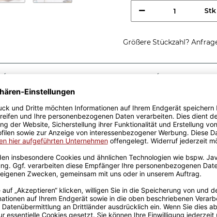
Stk
Größere Stückzahl? Anfrage 
Sicherer Kauf Auf Rechnung
Produktion in 
Passende Verpackungen
nes
 tolle Geschenkidee, egal zu
sen aus hochwertiger
fik-Team designt. Mit viel
genen Produktion bedruckt.
rowellen geeignet. Somit