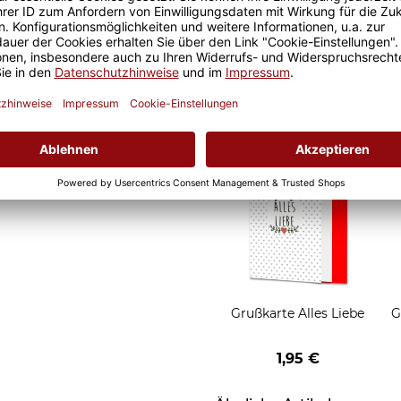
d Motivtassen garantiert
Geschenkverpackung 1
h, schmeckt gleich nochmal
Tasse mit Fenster
2,50 €
Grußkarten zum Versch
Grußkarte Alles Liebe
G
1,95 €