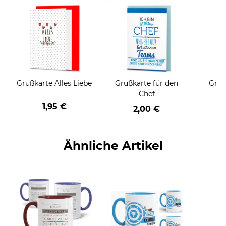
Grußkarte Alles Liebe
Grußkarte für den
Gruß
Chef
1,95 €
2,00 €
Ähnliche Artikel