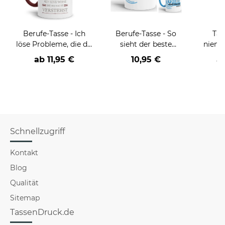
Berufe-Tasse - Ich
Berufe-Tasse - So
Tas
löse Probleme, die du
sieht der beste
niema
nicht verstehst -
BERUF aus -
ab
11,95 €
10,95 €
a
verschiedene Berufe
verschiedene Berufe
für Männer - Hellblau
Schnellzugriff
Kontakt
Blog
Qualität
Sitemap
TassenDruck.de