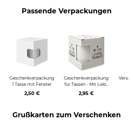
Passende Verpackungen
Geschenkverpackung
Geschenkverpackung
Versan
1 Tasse mit Fenster
für Tassen - Mit Liebe
geschenkt
2,50 €
2,95 €
Grußkarten zum Verschenken