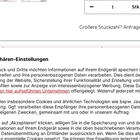
Stk
Größere Stückzahl? Anfrage 
Sicherer Kauf Auf Rechnung
Produktion in 
Passende Verpackungen
nes
ne tolle Geschenkidee, egal
Tassen aus hochwertiger
fik-Team designt. Mit viel
genen Produktion bedruckt.
rowellen geeignet. Somit