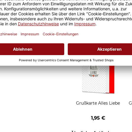
d Motivtassen garantiert
Geschenkverpackung 1
h, schmeckt gleich nochmal
Tasse mit Fenster
2,50 €
Grußkarten zum Versch
Grußkarte Alles Liebe
G
1,95 €