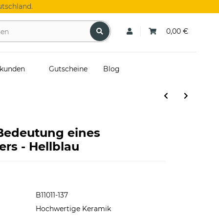
tschland.
0,00 €
skunden
Gutscheine
Blog
 Bedeutung eines
rs - Hellblau
B11011-137
Hochwertige Keramik