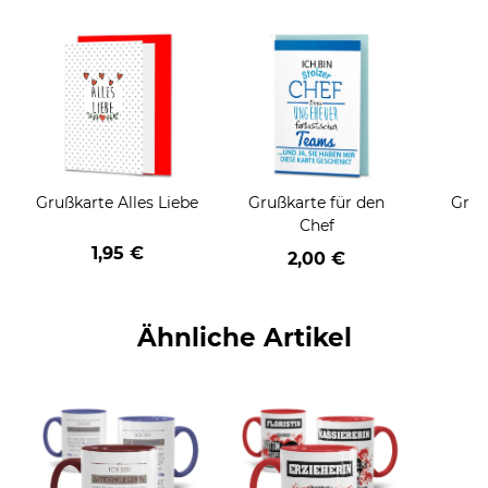
Grußkarte Alles Liebe
Grußkarte für den
Gruß
Chef
1,95 €
2,00 €
Ähnliche Artikel