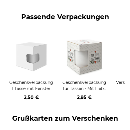
Passende Verpackungen
Geschenkverpackung
Geschenkverpackung
Versan
1 Tasse mit Fenster
für Tassen - Mit Liebe
geschenkt
2,50 €
2,95 €
Grußkarten zum Verschenken