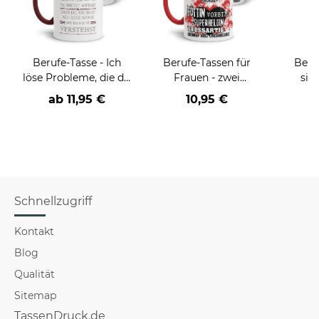
Berufe-Tasse - Ich
Berufe-Tassen für
Beru
löse Probleme, die du
Frauen - zwei
sie
nicht verstehst -
Farbvarianten
BE
ab
11,95 €
10,95 €
verschiedene Berufe
versch
für Mä
Schnellzugriff
Kontakt
Blog
Qualität
Sitemap
TassenDruck.de