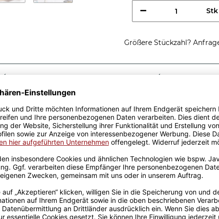
Stk
Größere Stückzahl? Anfrage 
Sicherer Kauf Auf Rechnung
Produktion in 
Passende Verpackungen
nes
u
e tolle Geschenkidee, egal
Tassen aus hochwertiger
fik-Team designt. Mit viel
genen Produktion bedruckt.
rowellen geeignet. Somit