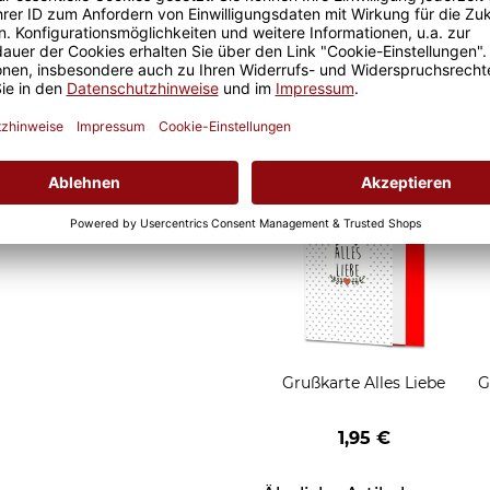
d Motivtassen garantiert
Geschenkverpackung 1
h, schmeckt gleich nochmal
Tasse mit Fenster
2,50 €
Grußkarten zum Versch
Grußkarte Alles Liebe
G
1,95 €