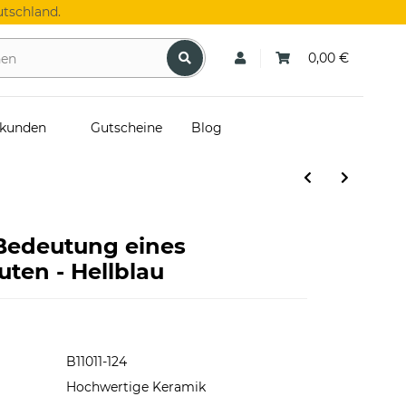
tschland.
0,00 €
skunden
Gutscheine
Blog
 Bedeutung eines
ten - Hellblau
B11011-124
Hochwertige Keramik