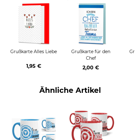
Grußkarte Alles Liebe
Grußkarte für den
Gruß
Chef
1,95 €
2,00 €
Ähnliche Artikel