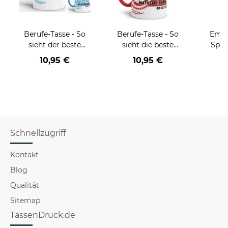
Berufe-Tasse - So
Berufe-Tasse - So
Email
sieht der beste
sieht die beste
Spru
BERUF aus -
BERUF aus -
der/d
10,95 €
10,95 €
verschiedene Berufe
verschiedene Berufe
B
für Männer - Hellblau
für Frauen
Schnellzugriff
Kontakt
Blog
Qualität
Sitemap
TassenDruck.de