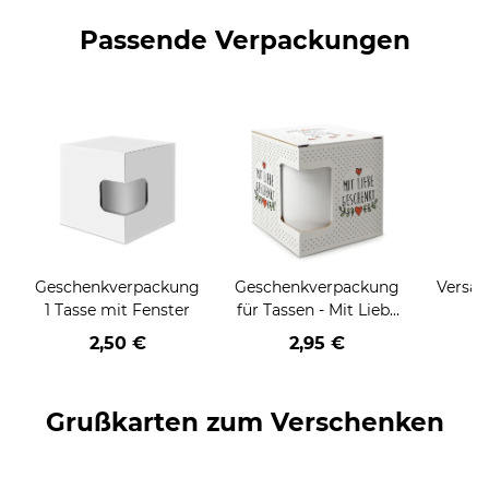
Passende Verpackungen
Geschenkverpackung
Geschenkverpackung
Versan
1 Tasse mit Fenster
für Tassen - Mit Liebe
geschenkt
2,50 €
2,95 €
Grußkarten zum Verschenken