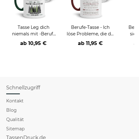
Tasse Leg dich
Berufe-Tasse - Ich
Beru
niemals mit -Beruf-
löse Probleme, die du
sieh
an
nicht verstehst -
coole
ab
10,95 €
ab
11,95 €
a
verschiedene Berufe
Schnellzugriff
Kontakt
Blog
Qualität
Sitemap
TassenDruck.de