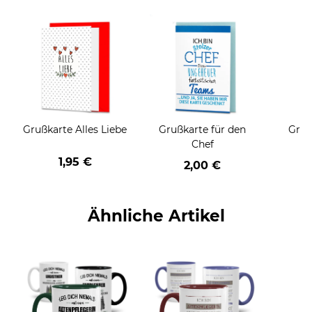
Grußkarte Alles Liebe
Grußkarte für den
Gruß
Chef
1,95 €
2,00 €
Ähnliche Artikel