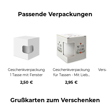
Passende Verpackungen
Geschenkverpackung
Geschenkverpackung
Versan
1 Tasse mit Fenster
für Tassen - Mit Liebe
geschenkt
2,50 €
2,95 €
Grußkarten zum Verschenken