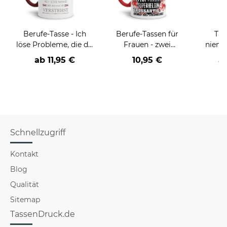
Berufe-Tasse - Ich
Berufe-Tassen für
Tas
löse Probleme, die du
Frauen - zwei
niema
nicht verstehst -
Farbvarianten
ab
11,95 €
10,95 €
a
verschiedene Berufe
Schnellzugriff
Kontakt
Blog
Qualität
Sitemap
TassenDruck.de