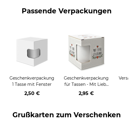
Passende Verpackungen
Geschenkverpackung
Geschenkverpackung
Versan
1 Tasse mit Fenster
für Tassen - Mit Liebe
geschenkt
2,50 €
2,95 €
Grußkarten zum Verschenken