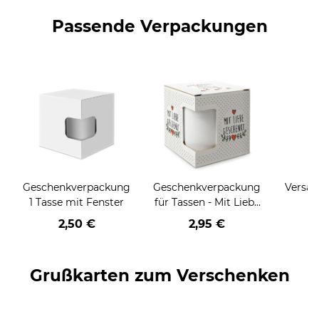
Passende Verpackungen
Geschenkverpackung
Geschenkverpackung
Versan
1 Tasse mit Fenster
für Tassen - Mit Liebe
geschenkt
2,50 €
2,95 €
Grußkarten zum Verschenken