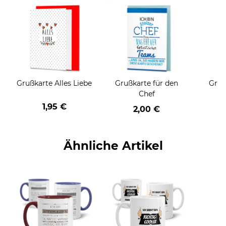
Grußkarte Alles Liebe
Grußkarte für den
Gruß
Chef
1,95 €
2,00 €
Ähnliche Artikel