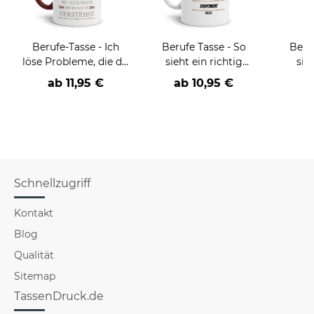
Berufe-Tasse - Ich
Berufe Tasse - So
Beru
löse Probleme, die du
sieht ein richtig
sie
nicht verstehst -
cooler -BERUF- aus
BE
ab
11,95 €
ab
10,95 €
verschiedene Berufe
versch
f
Schnellzugriff
Kontakt
Blog
Qualität
Sitemap
TassenDruck.de