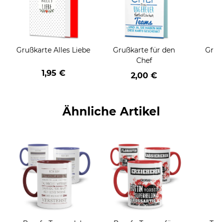
Grußkarte Alles Liebe
Grußkarte für den
Gruß
Chef
1,95 €
2,00 €
Ähnliche Artikel