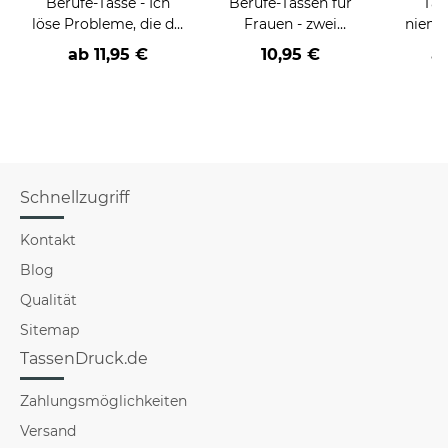
Berufe-Tasse - Ich
Berufe-Tassen für
Tas
löse Probleme, die du
Frauen - zwei
niema
nicht verstehst -
Farbvarianten
ab
11,95 €
10,95 €
a
verschiedene Berufe
Schnellzugriff
Kontakt
Blog
Qualität
Sitemap
TassenDruck.de
Zahlungsmöglichkeiten
Versand