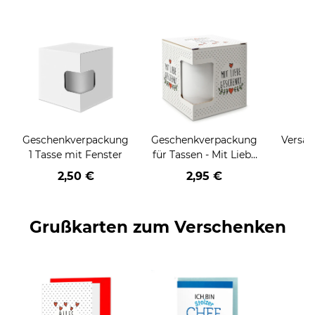
Geschenkverpackung
Geschenkverpackung
Versan
1 Tasse mit Fenster
für Tassen - Mit Liebe
geschenkt
2,50 €
2,95 €
Grußkarten zum Verschenken