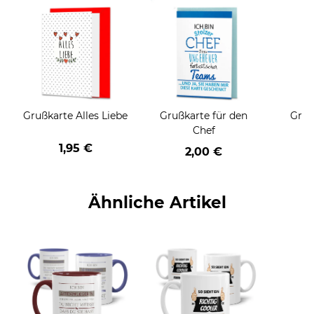
Grußkarte Alles Liebe
Grußkarte für den
Gruß
Chef
1,95 €
2,00 €
Ähnliche Artikel