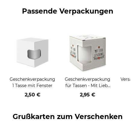
Passende Verpackungen
Geschenkverpackung
Geschenkverpackung
Versan
1 Tasse mit Fenster
für Tassen - Mit Liebe
geschenkt
2,50 €
2,95 €
Grußkarten zum Verschenken