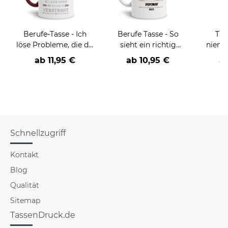
Berufe-Tasse - Ich
Berufe Tasse - So
Tas
löse Probleme, die du
sieht ein richtig
niema
nicht verstehst -
cooler -BERUF- aus
ab
11,95 €
ab
10,95 €
a
verschiedene Berufe
Schnellzugriff
Kontakt
Blog
Qualität
Sitemap
TassenDruck.de