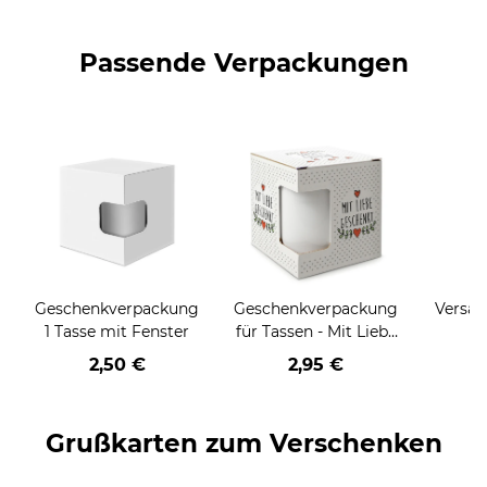
Passende Verpackungen
Geschenkverpackung
Geschenkverpackung
Versan
1 Tasse mit Fenster
für Tassen - Mit Liebe
geschenkt
2,50 €
2,95 €
Grußkarten zum Verschenken