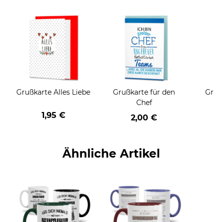
Grußkarte Alles Liebe
Grußkarte für den
Gruß
Chef
1,95 €
2,00 €
Ähnliche Artikel