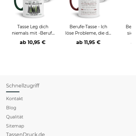
Tasse Leg dich
Berufe-Tasse - Ich
Beru
niemals mit -Beruf-
löse Probleme, die du
sieh
an
nicht verstehst -
coole
ab
10,95 €
ab
11,95 €
a
verschiedene Berufe
Schnellzugriff
Kontakt
Blog
Qualität
Sitemap
TassenDruck.de