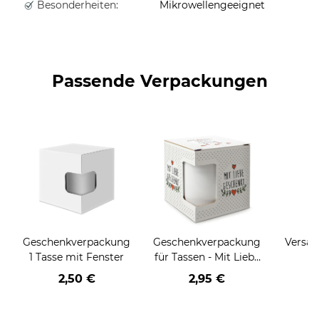
Besonderheiten:
Mikrowellengeeignet
Passende Verpackungen
Geschenkverpackung
Geschenkverpackung
Versan
1 Tasse mit Fenster
für Tassen - Mit Liebe
geschenkt
2,50 €
2,95 €