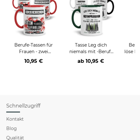
Berufe-Tassen für
Tasse Leg dich
Beruf
Frauen - zwei
niemals mit -Beruf-
löse P
Farbvarianten
an
nich
10,95 €
ab
10,95 €
a
versch
Schnellzugriff
Kontakt
Blog
Qualität