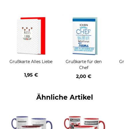
Grußkarte Alles Liebe
Grußkarte für den
Gruß
Chef
1,95 €
2,00 €
Ähnliche Artikel