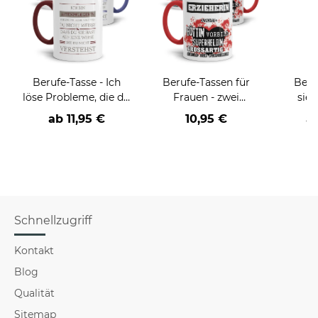
Berufe-Tasse - Ich
Berufe-Tassen für
Beru
löse Probleme, die du
Frauen - zwei
sieh
nicht verstehst -
Farbvarianten
coole
ab
11,95 €
10,95 €
a
verschiedene Berufe
Schnellzugriff
Kontakt
Blog
Qualität
Sitemap