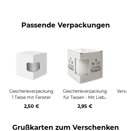
Passende Verpackungen
Geschenkverpackung
Geschenkverpackung
Versan
1 Tasse mit Fenster
für Tassen - Mit Liebe
geschenkt
2,50 €
2,95 €
Grußkarten zum Verschenken