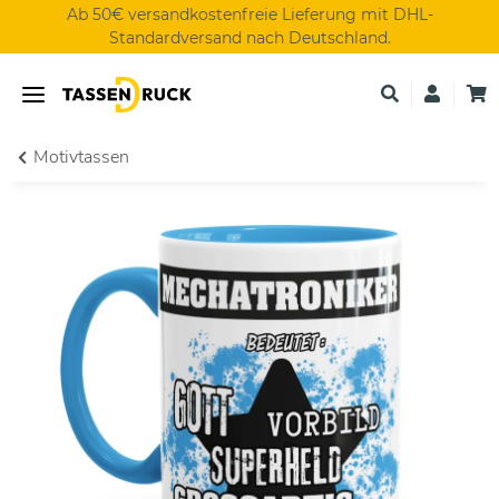
Ab 50€ versandkostenfreie Lieferung mit DHL-
Standardversand nach Deutschland.
Motivtassen