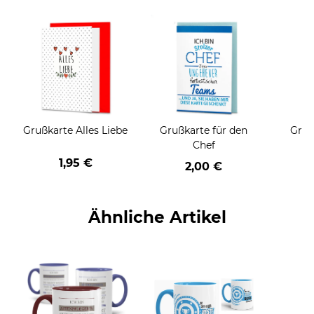
Grußkarte Alles Liebe
Grußkarte für den
Gruß
Chef
1,95 €
2,00 €
Ähnliche Artikel