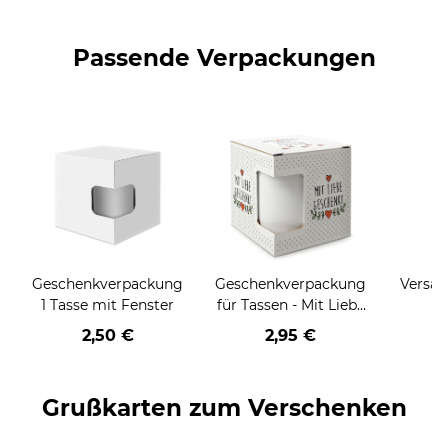
Passende Verpackungen
Geschenkverpackung
Geschenkverpackung
Versan
1 Tasse mit Fenster
für Tassen - Mit Liebe
geschenkt
2,50 €
2,95 €
Grußkarten zum Verschenken