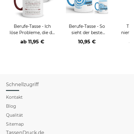
Berufe-Tasse - Ich
Berufe-Tasse - So
Tas
löse Probleme, die du
sieht der beste
niema
nicht verstehst -
BERUF aus -
ab
11,95 €
10,95 €
a
verschiedene Berufe
verschiedene Berufe
für Männer - Hellblau
Schnellzugriff
Kontakt
Blog
Qualität
Sitemap
TassenDruck.de