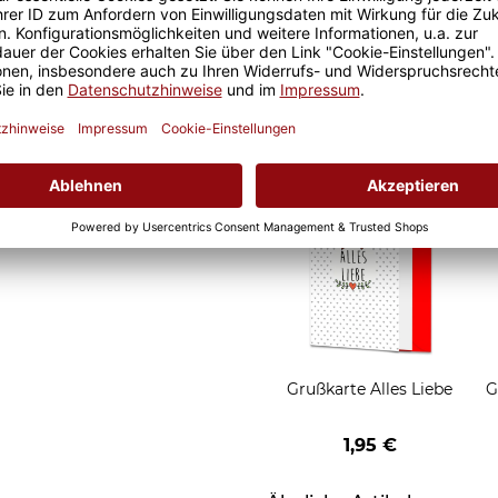
d Motivtassen garantiert
Geschenkverpackung 1
h, schmeckt gleich nochmal
Tasse mit Fenster
2,50 €
Grußkarten zum Versch
Grußkarte Alles Liebe
G
1,95 €