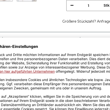
Stk
Größere Stückzahl? Anfrage 
Sicherer Kauf Auf Rechnung
Produktion in 
Passende Verpackungen
nes
lle Geschenkidee, egal zu
sen aus hochwertiger
fik-Team designt. Mit viel
genen Produktion bedruckt.
rowellen geeignet. Somit