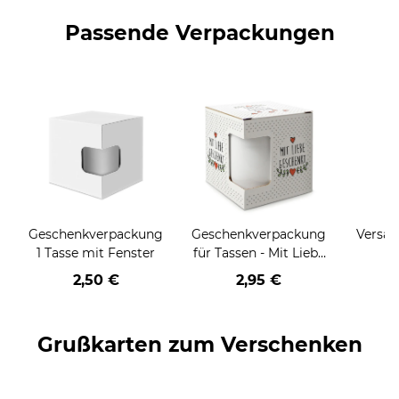
Passende Verpackungen
Geschenkverpackung
Geschenkverpackung
Versan
1 Tasse mit Fenster
für Tassen - Mit Liebe
geschenkt
2,50 €
2,95 €
Grußkarten zum Verschenken