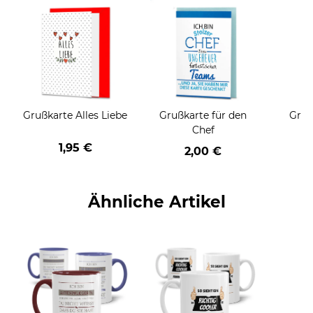
Grußkarte Alles Liebe
Grußkarte für den
Gruß
Chef
1,95 €
2,00 €
Ähnliche Artikel