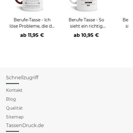
Berufe-Tasse - Ich
Berufe Tasse - So
Beru
löse Probleme, die du
sieht ein richtig
sie
nicht verstehst -
cooler -BERUF- aus
BE
ab
11,95 €
ab
10,95 €
verschiedene Berufe
versch
f
Schnellzugriff
Kontakt
Blog
Qualität
Sitemap
TassenDruck.de