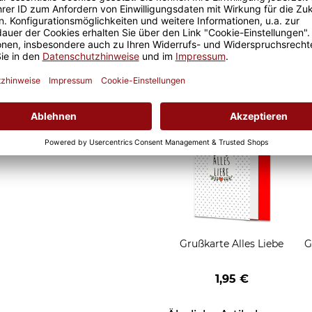
d Motivtassen garantiert
Geschenkverpackung 1
h, schmeckt gleich nochmal
Tasse mit Fenster
2,50 €
Grußkarten zum Versch
Grußkarte Alles Liebe
G
1,95 €