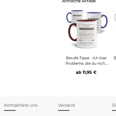
Ähnliche Artikel
Berufe-Tasse - Ich löse
B
Probleme, die du nicht
verstehst -
ab
11,95 €
verschiedene Berufe
Kontaktiere uns
Versand
S