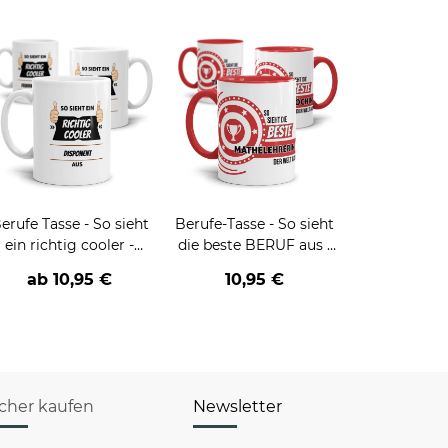
erufe Tasse - So sieht
Berufe-Tasse - So sieht
ein richtig cooler -
die beste BERUF aus -
BERUF- aus
verschiedene Berufe für
ab
10,95 €
10,95 €
Frauen
icher kaufen
Newsletter