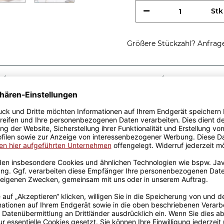
Stk
Größere Stückzahl? Anfrage 
Sicherer Kauf Auf Rechnung
Produktion in 
Passende Verpackungen
nes Managers -
Geschenkidee, egal zu
 aus hochwertiger Keramik
designt. Mit viel
genen Produktion bedruckt.
rowellen geeignet. Somit