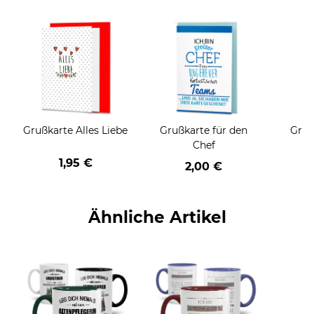
Grußkarte Alles Liebe
Grußkarte für den
Gruß
Chef
1,95 €
2,00 €
Ähnliche Artikel