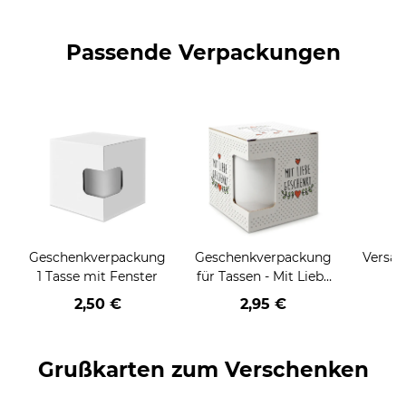
Passende Verpackungen
Geschenkverpackung
Geschenkverpackung
Versan
1 Tasse mit Fenster
für Tassen - Mit Liebe
geschenkt
2,50 €
2,95 €
Grußkarten zum Verschenken