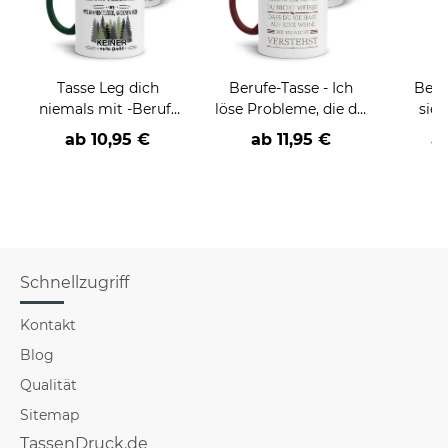
Tasse Leg dich
Berufe-Tasse - Ich
Beru
niemals mit -Beruf-
löse Probleme, die du
sieh
an
nicht verstehst -
coole
ab
10,95 €
ab
11,95 €
a
verschiedene Berufe
Schnellzugriff
Kontakt
Blog
Qualität
Sitemap
TassenDruck.de