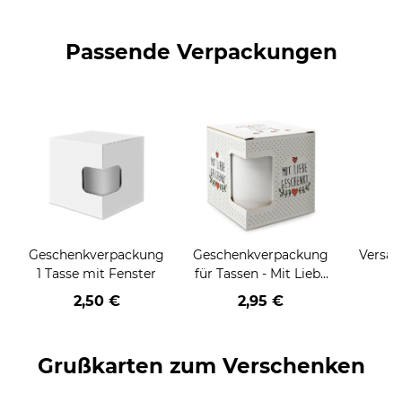
Passende Verpackungen
Geschenkverpackung
Geschenkverpackung
Versan
1 Tasse mit Fenster
für Tassen - Mit Liebe
geschenkt
2,50 €
2,95 €
Grußkarten zum Verschenken