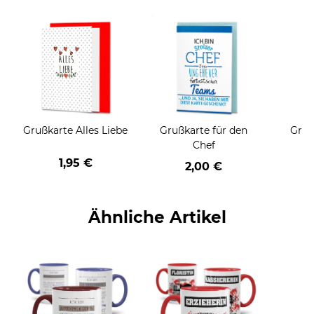
Grußkarte Alles Liebe
Grußkarte für den
Gruß
Chef
1,95 €
2,00 €
Ähnliche Artikel