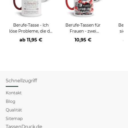
Berufe-Tasse - Ich
Berufe-Tassen für
Beru
löse Probleme, die du
Frauen - zwei
sieh
nicht verstehst -
Farbvarianten
coole
ab
11,95 €
10,95 €
a
verschiedene Berufe
Schnellzugriff
Kontakt
Blog
Qualität
Sitemap
TassenDruck.de