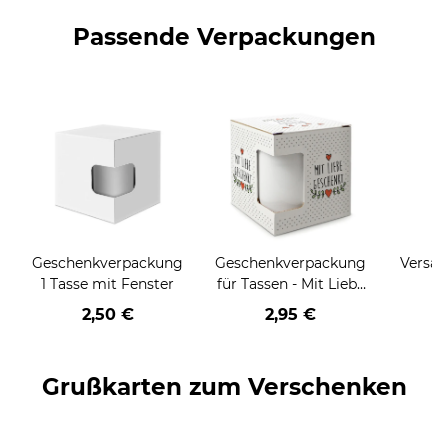
Passende Verpackungen
Geschenkverpackung
Geschenkverpackung
Versan
1 Tasse mit Fenster
für Tassen - Mit Liebe
geschenkt
2,50 €
2,95 €
Grußkarten zum Verschenken