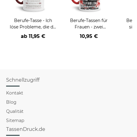
Berufe-Tasse - Ich
Berufe-Tassen für
Beru
löse Probleme, die du
Frauen - zwei
sie
nicht verstehst -
Farbvarianten
BE
ab
11,95 €
10,95 €
verschiedene Berufe
versch
für Mä
Schnellzugriff
Kontakt
Blog
Qualität
Sitemap
TassenDruck.de