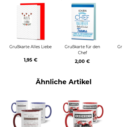
Grußkarte Alles Liebe
Grußkarte für den
Gruß
Chef
1,95 €
2,00 €
Ähnliche Artikel