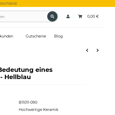
tschland.
0,00 €
skunden
Gutscheine
Blog
 Bedeutung eines
- Hellblau
B11011-090
Hochwertige Keramik