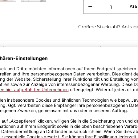
Stk
Größere Stückzahl? Anfrage 
Sicherer Kauf Auf Rechnung
Produktion in 
Passende Verpackungen
nes
tolle Geschenkidee, egal zu
sen aus hochwertiger
fik-Team designt. Mit viel
genen Produktion bedruckt.
rowellen geeignet. Somit