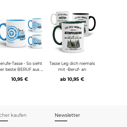
erufe-Tasse - So sieht
Tasse Leg dich niemals
er beste BERUF aus -
mit -Beruf- an
erschiedene Berufe für
10,95 €
ab
10,95 €
Männer - Hellblau
icher kaufen
Newsletter