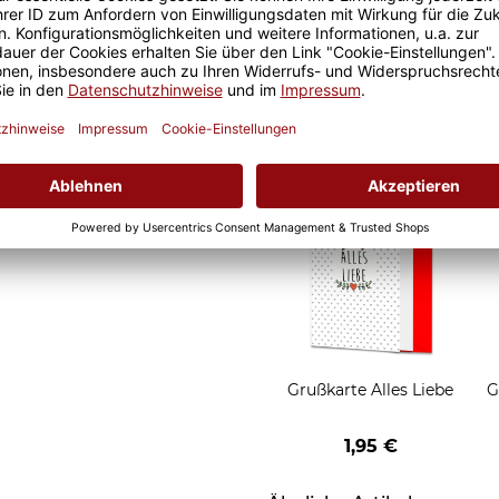
d Motivtassen garantiert
Geschenkverpackung 1
h, schmeckt gleich nochmal
Tasse mit Fenster
2,50 €
Grußkarten zum Versch
Grußkarte Alles Liebe
G
1,95 €