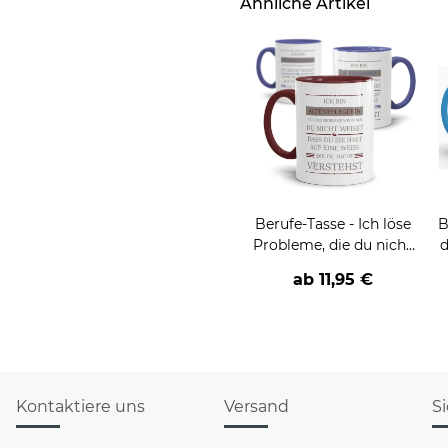
Ähnliche Artikel
Berufe-Tasse - Ich löse
B
Probleme, die du nicht
d
verstehst -
v
ab
11,95 €
verschiedene Berufe
Kontaktiere uns
Versand
S