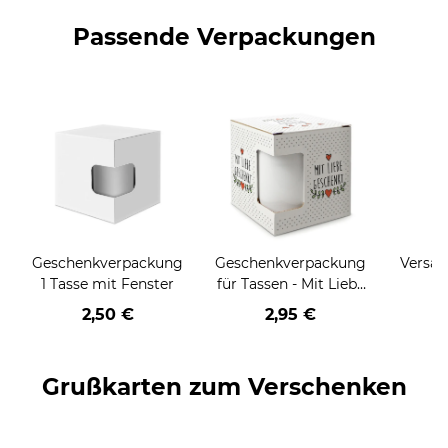
Passende Verpackungen
Geschenkverpackung
Geschenkverpackung
Versan
1 Tasse mit Fenster
für Tassen - Mit Liebe
geschenkt
2,50 €
2,95 €
Grußkarten zum Verschenken