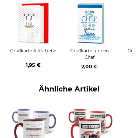
Grußkarte Alles Liebe
Grußkarte für den
Gruß
Chef
1,95 €
2,00 €
Ähnliche Artikel