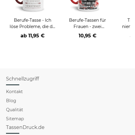
Berufe-Tasse - Ich
Berufe-Tassen für
Tas
löse Probleme, die du
Frauen - zwei
niema
nicht verstehst -
Farbvarianten
ab
11,95 €
10,95 €
a
verschiedene Berufe
Schnellzugriff
Kontakt
Blog
Qualität
Sitemap
TassenDruck.de