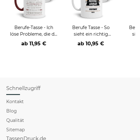
Berufe-Tasse - Ich
Berufe Tasse - So
Beru
löse Probleme, die du
sieht ein richtig
sie
nicht verstehst -
cooler -BERUF- aus
BE
ab
11,95 €
ab
10,95 €
verschiedene Berufe
versch
f
Schnellzugriff
Kontakt
Blog
Qualität
Sitemap
TassenDruck.de