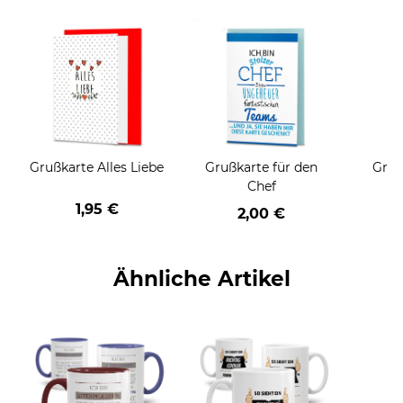
Grußkarte Alles Liebe
Grußkarte für den
Gruß
Chef
1,95 €
2,00 €
Ähnliche Artikel