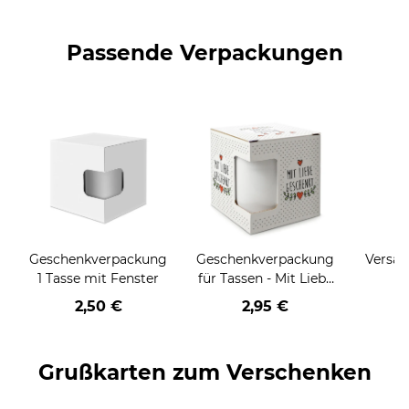
Passende Verpackungen
Geschenkverpackung
Geschenkverpackung
Versan
1 Tasse mit Fenster
für Tassen - Mit Liebe
geschenkt
2,50 €
2,95 €
Grußkarten zum Verschenken