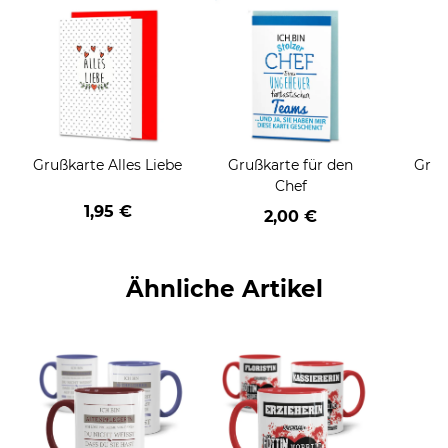
Grußkarte Alles Liebe
Grußkarte für den
Gruß
Chef
1,95 €
2,00 €
Ähnliche Artikel