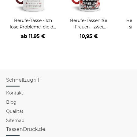
Berufe-Tasse - Ich
Berufe-Tassen für
Beru
löse Probleme, die du
Frauen - zwei
sie
nicht verstehst -
Farbvarianten
BE
ab
11,95 €
10,95 €
verschiedene Berufe
versch
für Mä
Schnellzugriff
Kontakt
Blog
Qualität
Sitemap
TassenDruck.de