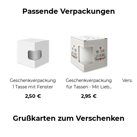
Passende Verpackungen
Geschenkverpackung
Geschenkverpackung
Versan
1 Tasse mit Fenster
für Tassen - Mit Liebe
geschenkt
2,50 €
2,95 €
Grußkarten zum Verschenken